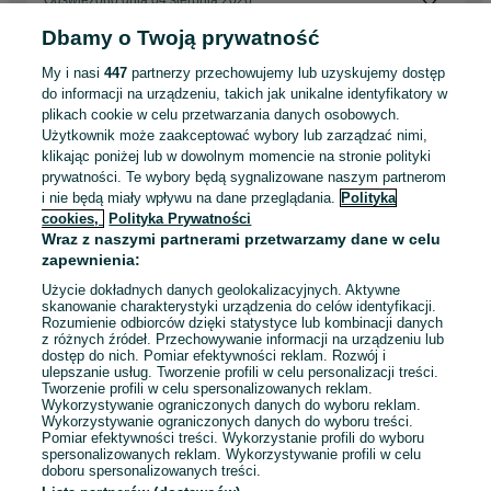
Odświeżono dnia 04 sierpnia 2026
Dbamy o Twoją prywatność
Operatorka / Operator Maszyn
My i nasi
447
partnerzy przechowujemy lub uzyskujemy dostęp
Mars Polska
do informacji na urządzeniu, takich jak unikalne identyfikatory w
plikach cookie w celu przetwarzania danych osobowych.
Użytkownik może zaakceptować wybory lub zarządzać nimi,
Poznań
, Chartowo
klikając poniżej lub w dowolnym momencie na stronie polityki
Pełny etat
Umowa o pracę
prywatności. Te wybory będą sygnalizowane naszym partnerom
i nie będą miały wpływu na dane przeglądania.
Polityka
Odpowiednie doświadczenie zawodowe
cookies,
Polityka Prywatności
Dyspozycyjność: Praca zmianowa
Wraz z naszymi partnerami przetwarzamy dane w celu
Miejsce pracy: W siedzibie firmy
zapewnienia:
Pracownicy z Ukrainy: 🇺🇦 Запрошуємо людей з України
Użycie dokładnych danych geolokalizacyjnych. Aktywne
(Zapraszamy pracowników z Ukrainy)
skanowanie charakterystyki urządzenia do celów identyfikacji.
Rozumienie odbiorców dzięki statystyce lub kombinacji danych
z różnych źródeł. Przechowywanie informacji na urządzeniu lub
Odświeżono dnia 02 sierpnia 2026
dostęp do nich. Pomiar efektywności reklam. Rozwój i
ulepszanie usług. Tworzenie profili w celu personalizacji treści.
Tworzenie profili w celu spersonalizowanych reklam.
Wykorzystywanie ograniczonych danych do wyboru reklam.
Wykorzystywanie ograniczonych danych do wyboru treści.
Pomiar efektywności treści. Wykorzystanie profili do wyboru
spersonalizowanych reklam. Wykorzystywanie profili w celu
doboru spersonalizowanych treści.